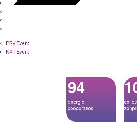
PRV Event
NXT Event
94
1
energie­-
collec
coöperaties
zonpr