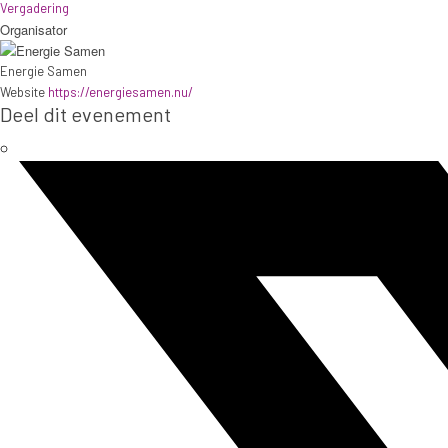
Vergadering
Organisator
Energie Samen
Website
https://energiesamen.nu/
Deel dit evenement