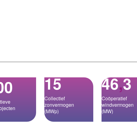
15
46
,
3
00
Collectief
Coöperatief
tieve
zonvermogen
windvermogen
ojecten
(MWp)
(MW)