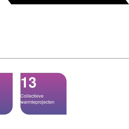
13
Collectieve
warmteprojecten