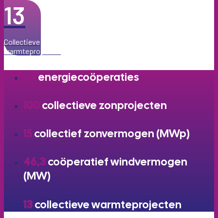
13
Collectieve
warmteprojecten
94
energiecoöperaties
100
collectieve zonprojecten
15
collectief zonvermogen (MWp)
46,3
coöperatief windvermogen
(MW)
13
collectieve warmteprojecten