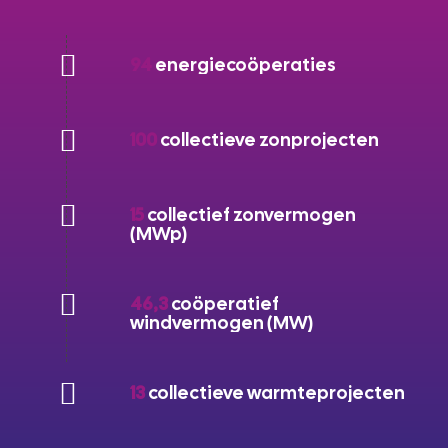
94
energiecoöperaties
100
collectieve zonprojecten
15
collectief zonvermogen
(MWp)
46,3
coöperatief
windvermogen (MW)
13
collectieve warmteprojecten