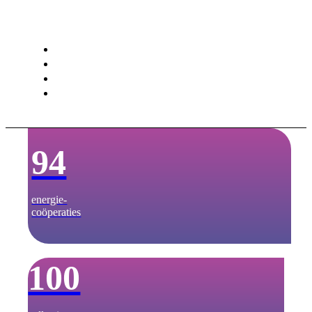
Deel dit verhaal
Delen op Facebook
Delen op WhatsApp
Delen op LinkedIn
Delen via e-mail
94
energie­-
coöperaties
100