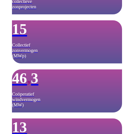
collectieve
zonprojecten
15
Collectief
zonvermogen
(MWp)
46
,
3
Coöperatief
windvermogen
(MW)
13