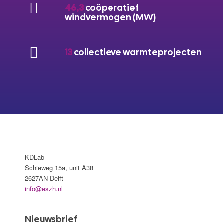
46,3
coöperatief
windvermogen (MW)
13
collectieve warmteprojecten
KDLab
Schieweg 15a, unit A38
2627AN Delft
info@eszh.nl
Nieuwsbrief