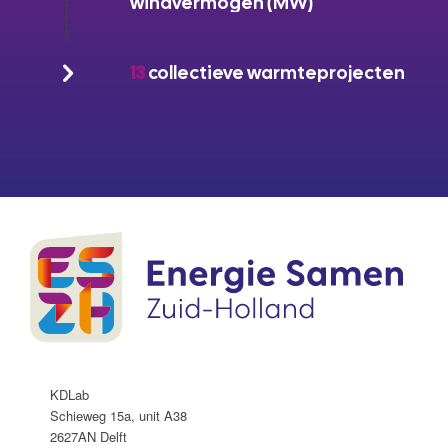
windvermogen (MW)
13
collectieve warmteprojecten
KDLab
Schieweg 15a, unit A38
2627AN Delft