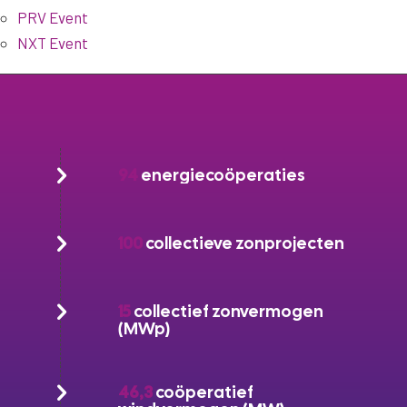
PRV Event
NXT Event
94
energiecoöperaties
100
collectieve zonprojecten
15
collectief zonvermogen
(MWp)
46,3
coöperatief