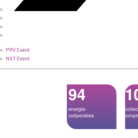
PRV Event
NXT Event
94
1
energie­-
collec
coöperaties
zonpr