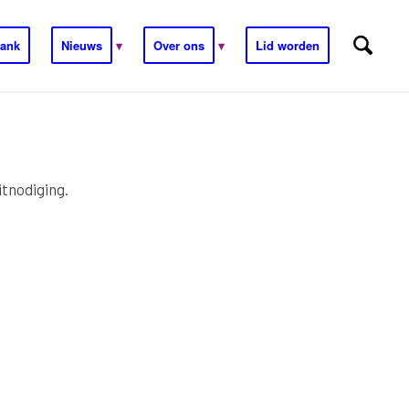
ank
Nieuws
Over ons
Lid worden
tnodiging.