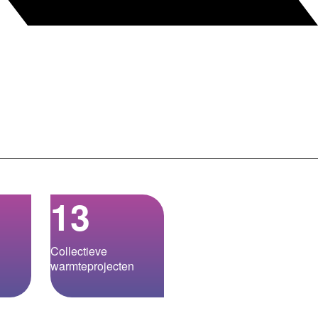
13
Collectieve
warmteprojecten