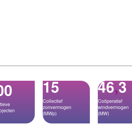
15
46
,
3
00
Collectief
Coöperatief
tieve
zonvermogen
windvermogen
ojecten
(MWp)
(MW)