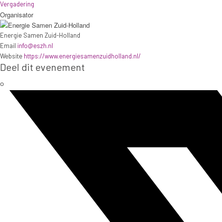
Vergadering
Organisator
Energie Samen Zuid-Holland
Email
info@eszh.nl
Website
https://www.energiesamenzuidholland.nl/
Deel dit evenement