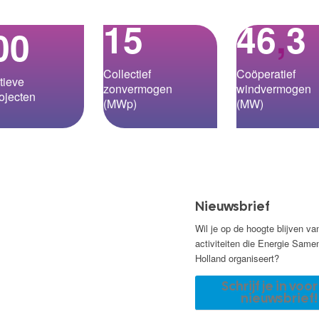
15
46
,
3
00
Collectief
Coöperatief
tieve
zonvermogen
windvermogen
ojecten
(MWp)
(MW)
Nieuwsbrief
Wil je op de hoogte blijven va
activiteiten die Energie Same
Holland organiseert?
Schrijf je in voo
nieuwsbrief!