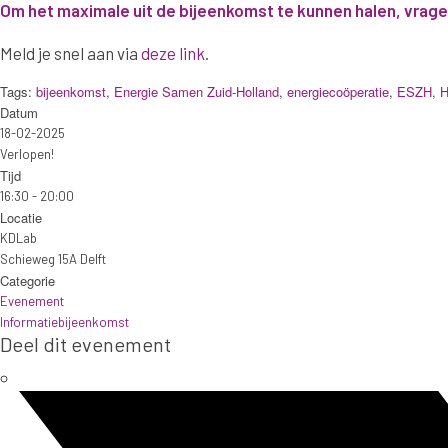
Om het maximale uit de bijeenkomst te kunnen halen, vrage
Meld je snel aan via
deze link
.
Tags:
bijeenkomst
,
Energie Samen Zuid-Holland
,
energiecoöperatie
,
ESZH
,
H
Datum
18-02-2025
Verlopen!
Tijd
16:30 - 20:00
Locatie
KDLab
Schieweg 15A Delft
Categorie
Evenement
Informatiebijeenkomst
Deel dit evenement