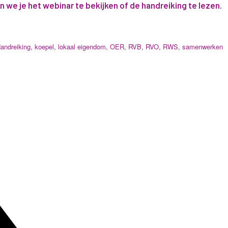
n we je het
webinar te bekijken of de handreiking te lezen
.
andreiking
,
koepel
,
lokaal eigendom
,
OER
,
RVB
,
RVO
,
RWS
,
samenwerken