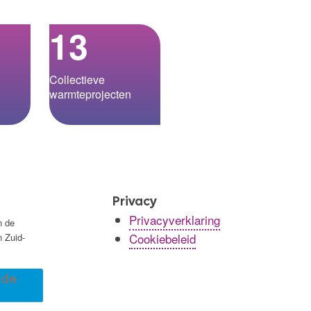
13
Collectieve
warmteprojecten
Privacy
Privacyverklaring
n de
Cookiebeleid
n Zuid-
r de