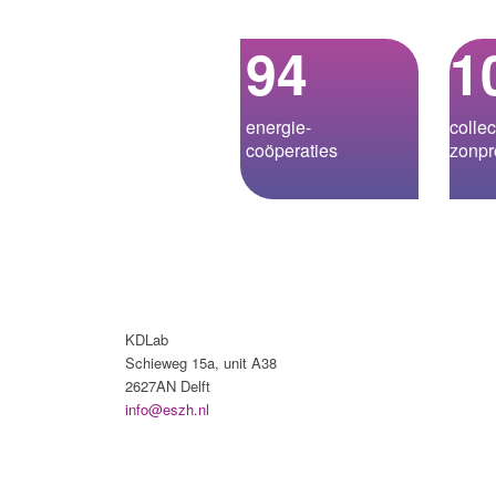
94
1
energie­-
collec
coöperaties
zonpr
KDLab
Schieweg 15a, unit A38
2627AN Delft
info@eszh.nl