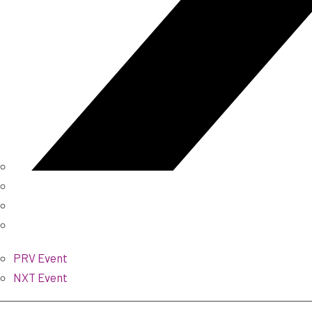
PRV Event
NXT Event